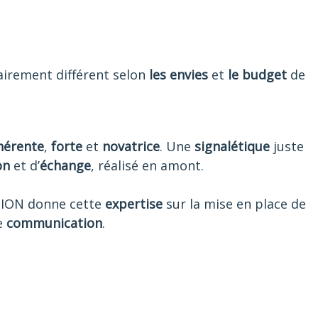
airement différent selon
les envies
et
le budget
de
hérente
,
forte
et
novatrice
.
Une
signalétique
juste
on
et d’
échange
, réalisé en amont.
ON donne cette
expertise
sur la mise en place de
e
communication
.