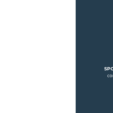
SP
co